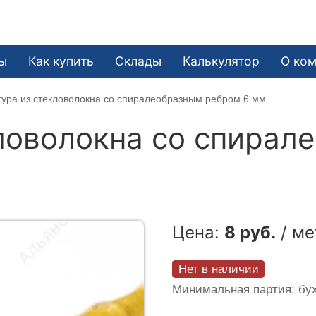
ы
Как купить
Склады
Калькулятор
О ко
ура из стекловолокна со спиралеобразным ребром 6 мм
ловолокна со спирал
Цена:
8 руб.
/ ме
Нет в наличии
Минимальная партия: бух