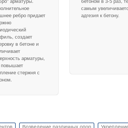
бро" арматуры.
бетоном в 3-5 раз, т
олнительное
самым увеличивает
шнее ребро придает
адгезия к бетону.
ержню
иодический
филь, создает
еровку в бетоне и
личивает
ерхность арматуры,
 повышает
пление стержня с
оном.
ентов
Возведение различных опор
Укреплени