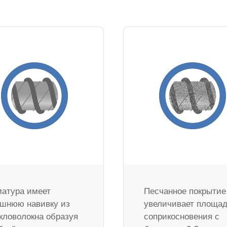
атура имеет
Песчанное покрытие
шнюю навивку из
увеличивает площа
кловолокна образуя
соприкосновения с