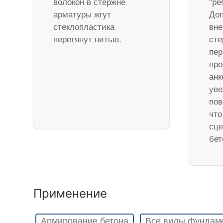
волокон в стержне
"ре
арматуры жгут
Доп
стеклопластика
вне
перетянут нитью.
ст
пер
про
анк
уве
пов
что
сце
бет
Применение
Армирование бетона
Все виды фундам