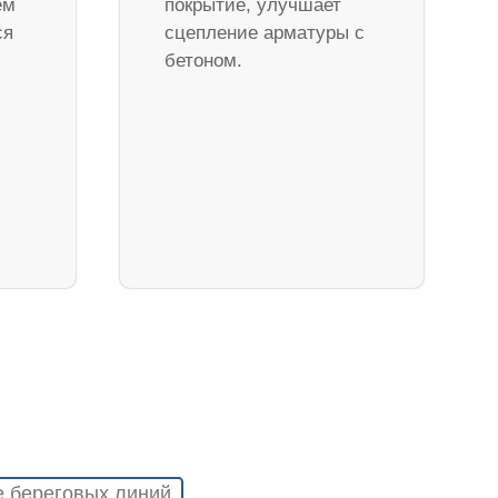
ем
покрытие, улучшает
ся
сцепление арматуры с
бетоном.
е береговых линий