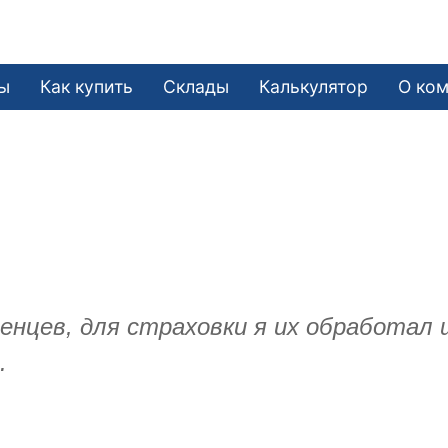
ы
Как купить
Склады
Калькулятор
О ко
нцев, для страховки я их обработал ш
.