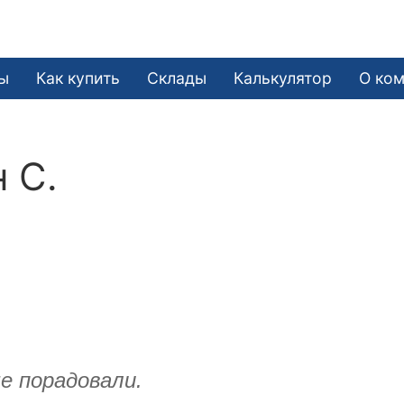
ы
Как купить
Склады
Калькулятор
О ко
 С.
е порадовали.