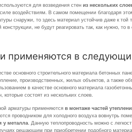
используются для возведения стен
из нескольких слое
 силе воздействиям. В самом помещении благодаря это
туры снаружи, то здесь материал устойчив даже к той 
 конструкции, не будут реагировать так, как нужно, то
зи применяются в следующи
естве основного строительного материала бетонных пан
пление, производственных, жилых объектов, а также объ
льзованием в качестве основного материала газобетонны
, которые состоят из нескольких слоев.
тной арматуры применяются
в монтаже частей утеплен
яются проводником для холодного воздуха вовнутрь по
м у металла
. Данную теплопроводность можно с легкост
случаях решающим при приобретении подобного материа