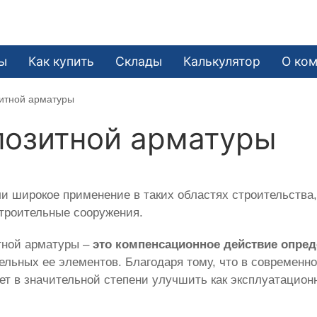
ы
Как купить
Склады
Калькулятор
О ко
зитной арматуры
позитной арматуры
и широкое применение в таких областях строительства,
строительные сооружения.
тной арматуры –
это компенсационное действие опре
дельных ее элементов. Благодаря тому, что в современ
яет в значительной степени улучшить как эксплуатацион