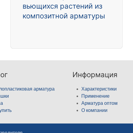
вьющихся растений из
композитной арматуры
ог
Информация
лопластиковая арматура
Характеристики
ышки
Применение
а
Арматура оптом
купить
О компании
изводителя