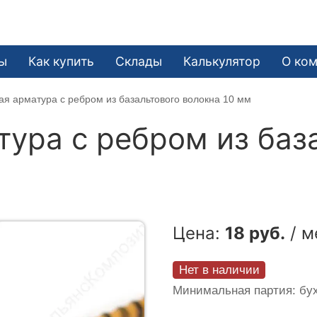
ы
Как купить
Склады
Калькулятор
О ко
я арматура c ребром из базальтового волокна 10 мм
ура c ребром из баз
Цена:
18 руб.
/ м
Нет в наличии
Минимальная партия: бух