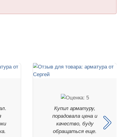
ал.
Купил арматуру,
я
порадовала цена и
вки
качество, буду
ка.
обращаться еще.