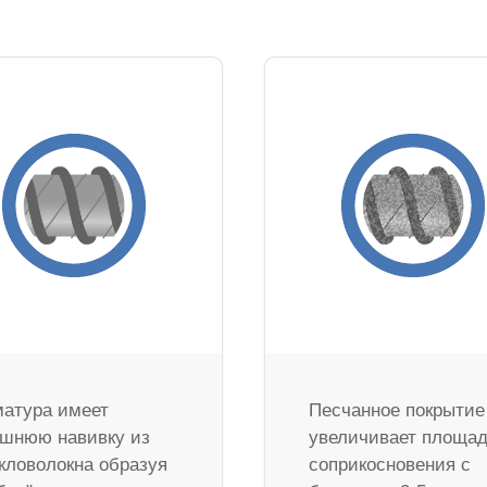
атура имеет
Песчанное покрытие
шнюю навивку из
увеличивает площа
кловолокна образуя
соприкосновения с