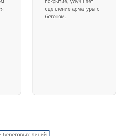
ем
покрытие, улучшает
ся
сцепление арматуры с
бетоном.
е береговых линий