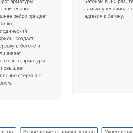
бро" арматуры.
бетоном в 3-5 раз, т
олнительное
самым увеличивает
шнее ребро придает
адгезия к бетону.
ержню
иодический
филь, создает
еровку в бетоне и
личивает
ерхность арматуры,
 повышает
пление стержня с
оном.
ентов
Возведение различных опор
Укреплени