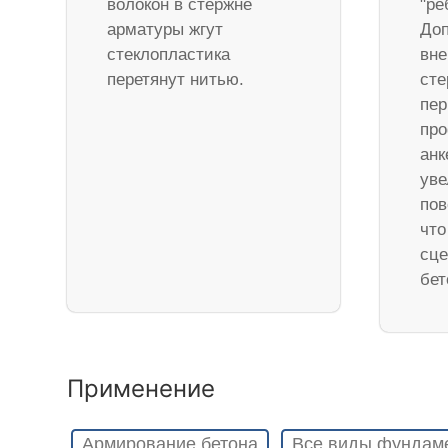
волокон в стержне
"ре
арматуры жгут
Доп
стеклопластика
вне
перетянут нитью.
ст
пер
про
анк
уве
пов
что
сце
бет
Применение
Армирование бетона
Все виды фундам