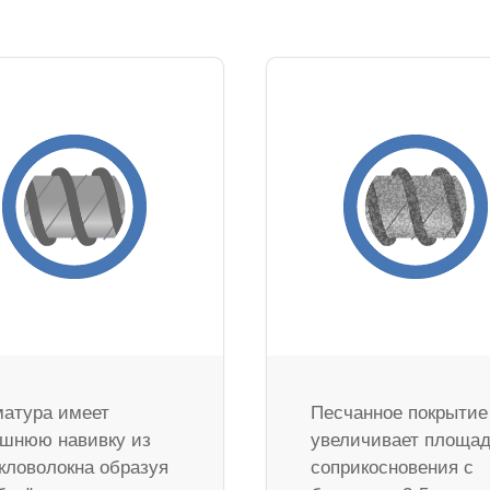
атура имеет
Песчанное покрытие
шнюю навивку из
увеличивает площа
кловолокна образуя
соприкосновения с