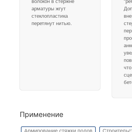
волокон в стержне
"ре
арматуры жгут
Доп
стеклопластика
вне
перетянут нитью.
ст
пер
про
анк
уве
пов
что
сце
бет
Применение
Армирование стяжки полов
Строительс