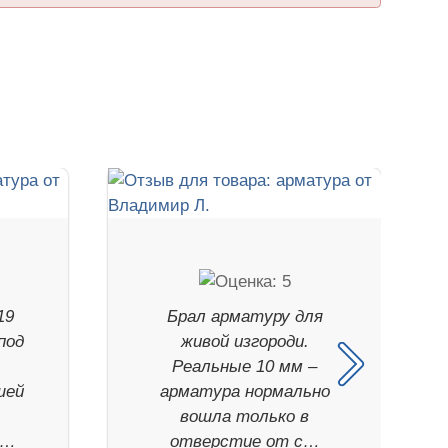
19
Брал арматуру для
под
живой изгороди.
Реальные 10 мм –
шей
арматура нормально
вошла только в
р…
отверстие от с…