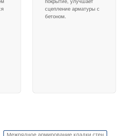
ем
покрытие, улучшает
ся
сцепление арматуры с
бетоном.
Межрядное армирование кладки стен