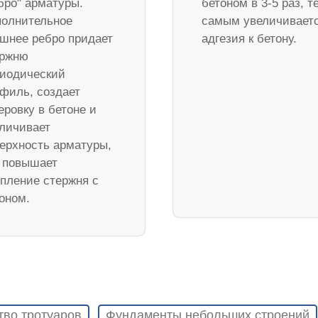
бро" арматуры.
бетоном в 3-5 раз, т
олнительное
самым увеличивает
шнее ребро придает
адгезия к бетону.
ержню
иодический
филь, создает
еровку в бетоне и
личивает
ерхность арматуры,
 повышает
пление стержня с
оном.
тво тротуаров
Фундаменты небольших строений